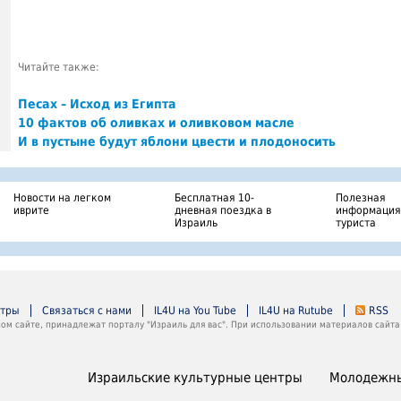
Читайте также:
Песах – Исход из Египта
10 фактов об оливках и оливковом масле
И в пустыне будут яблони цвести и плодоносить
Новости на легком
Бесплатная 10-
Полезная
иврите
дневная поездка в
информация
Израиль
туриста
нтры
Связаться с нами
IL4U на You Tube
IL4U на Rutube
RSS
м сайте, принадлежат порталу "Израиль для вас". При использовании материалов сайта 
Израильские культурные центры
Молодежны