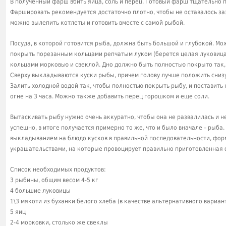
В полученный фарш вбить яйца, соль и перец. Готовый фарш тщательно 
Фаршировать рекомендуется достаточно плотно, чтобы не оставалось за
можно вылепить котлеты и готовить вместе с самой рыбой.
Посуда, в которой готовится рыба, должна быть большой и глубокой. Мо
покрыть порезанным кольцами репчатым луком (берется целая луковица 
кольцами морковью и свеклой. Дно должно быть полностью покрыто так, 
Сверху выкладываются куски рыбы, причем голову лучше положить снизу
Залить холодной водой так, чтобы полностью покрыть рыбу, и поставить н
огне на 3 часа. Можно также добавить перец горошком и еще соли.
Вытаскивать рыбу нужно очень аккуратно, чтобы она не развалилась и н
успешно, в итоге получается примерно то же, что и было вначале – рыба
выкладыванием на блюдо кусков в правильной последовательности, форм
украшательствами, на которые провоцирует правильно приготовленная
Список необходимых продуктов:
3 рыбины, общим весом 4-5 кг
4 большие луковицы
1\3 мякоти из буханки белого хлеба (в качестве альтернативного вариан
5 яиц
2-4 морковки, столько же свеклы