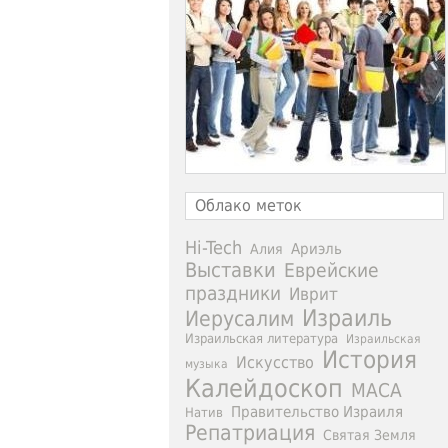
Облако меток
Hi-Tech
Ариэль
Алия
Выставки
Еврейские
праздники
Иврит
Израиль
Иерусалим
Израильская литература
Израильская
История
Искусство
музыка
Калейдоскоп
МАСА
Правительство Израиля
Натив
Репатриация
Святая Земля