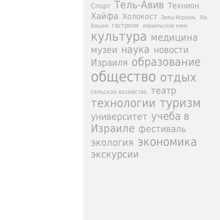
Тель-Авив
Технион
Спорт
Хайфа
Холокост
Эрец-Исраэль
Яд-
гастроли
израильское кино
Вашем
культура
медицина
наука
новости
музеи
образование
Израиля
общество
отдых
театр
сельское хозяйство
туризм
технологии
учеба в
университет
Израиле
фестиваль
экономика
экология
экскурсии