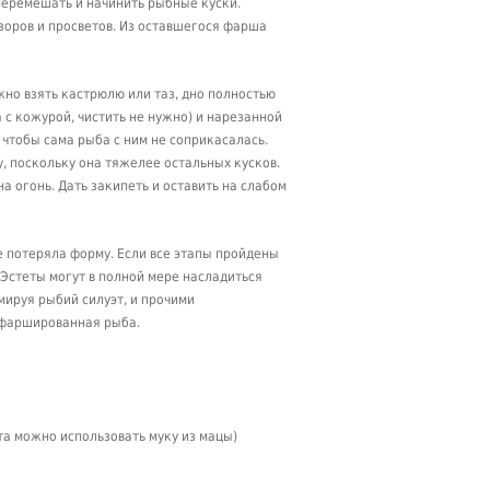
перемешать и начинить рыбные куски.
зоров и просветов. Из оставшегося фарша
жно взять кастрюлю или таз, дно полностью
с кожурой, чистить не нужно) и нарезанной
чтобы сама рыба с ним не соприкасалась.
, поскольку она тяжелее остальных кусков.
а огонь. Дать закипеть и оставить на слабом
е потеряла форму. Если все этапы пройдены
. Эстеты могут в полной мере насладиться
ируя рыбий силуэт, и прочими
 фаршированная рыба.
та можно использовать муку из мацы)