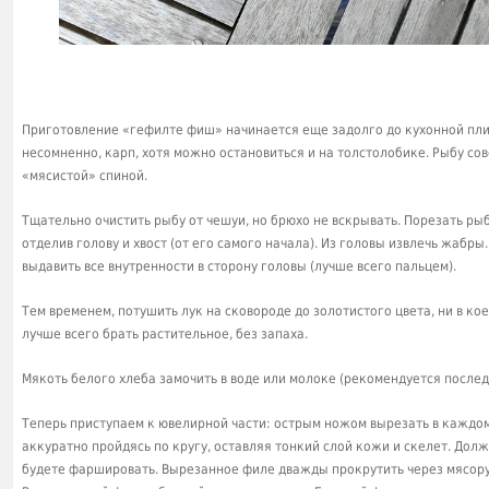
Приготовление «гефилте фиш» начинается еще задолго до кухонной плит
несомненно, карп, хотя можно остановиться и на толстолобике. Рыбу со
«мясистой» спиной.
Тщательно очистить рыбу от чешуи, но брюхо не вскрывать. Порезать рыб
отделив голову и хвост (от его самого начала). Из головы извлечь жабры.
выдавить все внутренности в сторону головы (лучше всего пальцем).
Тем временем, потушить лук на сковороде до золотистого цвета, ни в ко
лучше всего брать растительное, без запаха.
Мякоть белого хлеба замочить в воде или молоке (рекомендуется послед
Теперь приступаем к ювелирной части: острым ножом вырезать в каждом
аккуратно пройдясь по кругу, оставляя тонкий слой кожи и скелет. Дол
будете фаршировать. Вырезанное филе дважды прокрутить через мясор