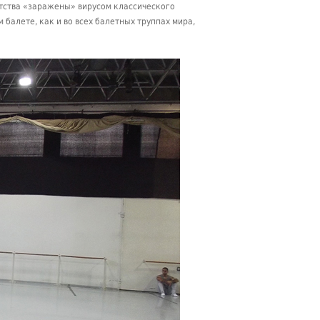
етства «заражены» вирусом классического
 балете, как и во всех балетных труппах мира,