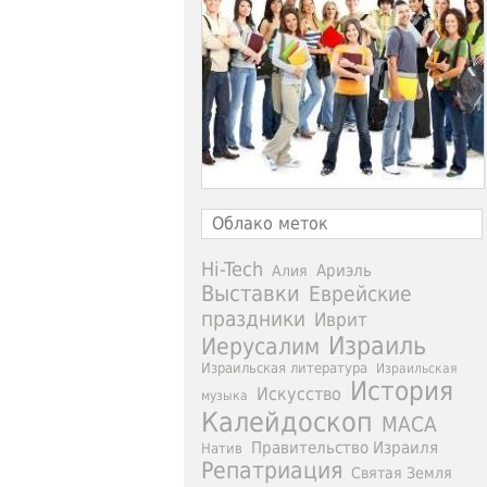
Облако меток
Hi-Tech
Ариэль
Алия
Выставки
Еврейские
праздники
Иврит
Израиль
Иерусалим
Израильская литература
Израильская
История
Искусство
музыка
Калейдоскоп
МАСА
Правительство Израиля
Натив
Репатриация
Святая Земля