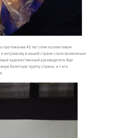
На протяжении 45 лет этим коллективом
у и энтузиазму в нашей стране стало возможным
новый художественный руководитель Идо
вную балетную труппу страны, и с его
е.