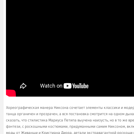
Хореографическая манера Никсона сочетает элементы классики и модер
танца органичен и прозрачен, а вся постановка смотрится на одном дых
сказать, что стилистика Мариуса Петипа выучена наизусть, но в то же вр
фэнтези, с роскошными костюмами, придуманными самим Никсоном, вкл
моды от Живанши и Кристиана Диора, детали экстравагантной роскоши и