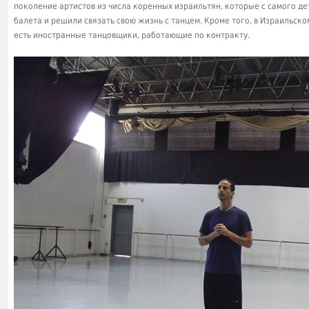
поколение артистов из числа коренных израильтян, которые с самого д
балета и решили связать свою жизнь с танцем. Кроме того, в Израильском
есть иностранные танцовщики, работающие по контракту.