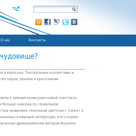
О нас
Контакты
 чудовище?
ей и взрослых. Театральные коллективы и
о постарше, яркими и красочными
овила к зимним каникулам новый спектакль
ка больше знакома по гениальной
 под названием «Аленький цветочек». Сюжет о
аненных в мировой литературе, и его корни
написанная древнеримским автором Апулеем,