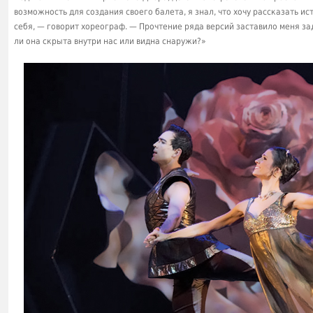
возможность для создания своего балета, я знал, что хочу рассказать и
себя, — говорит хореограф. — Прочтение ряда версий заставило меня з
ли она скрыта внутри нас или видна снаружи?»