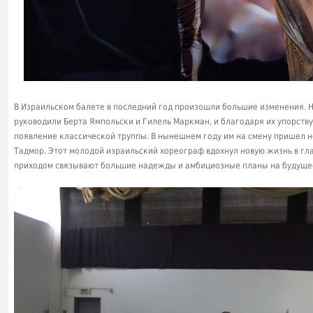
В Израильском балете в последний год произошли большие изменения. 
руководили Берта Ямпольски и Гилель Маркман, и благодаря их упорств
появление классической труппы. В нынешнем году им на смену пришел 
Тадмор. Этот молодой израильский хореограф вдохнул новую жизнь в гла
приходом связывают большие надежды и амбициозные планы на будуще