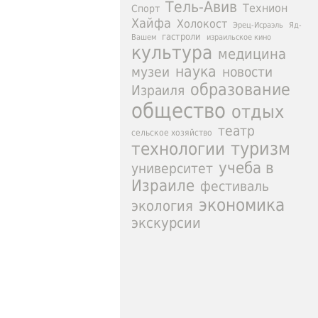
Тель-Авив
Технион
Спорт
Хайфа
Холокост
Эрец-Исраэль
Яд-
гастроли
израильское кино
Вашем
культура
медицина
наука
новости
музеи
образование
Израиля
общество
отдых
театр
сельское хозяйство
туризм
технологии
учеба в
университет
Израиле
фестиваль
экономика
экология
экскурсии