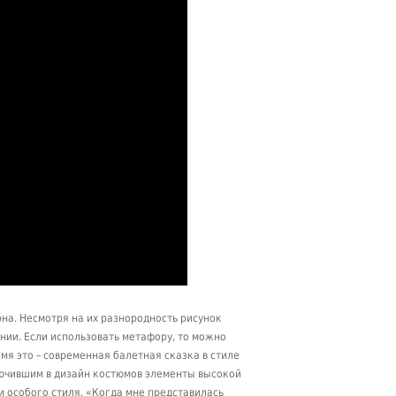
на. Несмотря на их разнородность рисунок
ании. Если использовать метафору, то можно
емя это – современная балетная сказка в стиле
ючившим в дизайн костюмов элементы высокой
 особого стиля. «Когда мне представилась