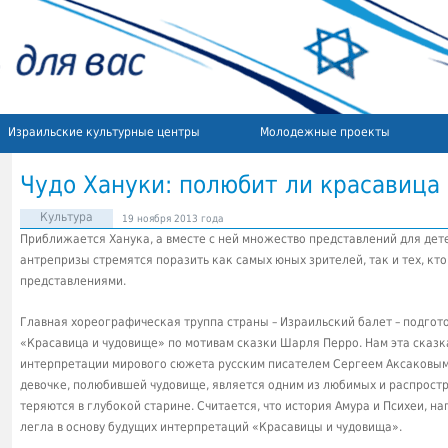
Израильские культурные центры
Молодежные проекты
Чудо Хануки: полюбит ли красавица
Культура
19 ноября 2013 года
Приближается Ханука, а вместе с ней множество представлений для дет
антрепризы стремятся поразить как самых юных зрителей, так и тех, кт
представлениями.
Главная хореографическая труппа страны – Израильский балет – подгот
«Красавица и чудовище» по мотивам сказки Шарля Перро. Нам эта сказ
интерпретации мирового сюжета русским писателем Сергеем Аксаковым
девочке, полюбившей чудовище, является одним из любимых и распростр
теряются в глубокой старине. Считается, что история Амура и Психеи, 
легла в основу будущих интерпретаций «Красавицы и чудовища».