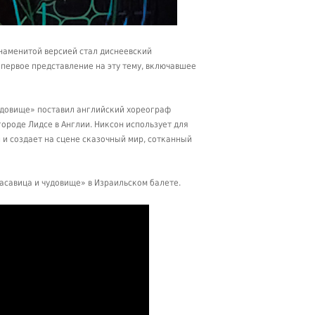
 знаменитой версией стал диснеевский
 первое представление на эту тему, включавшее
удовище» поставил английский хореограф
городе Лидсе в Англии. Никсон использует для
и и создает на сцене сказочный мир, сотканный
савица и чудовище» в Израильском балете.