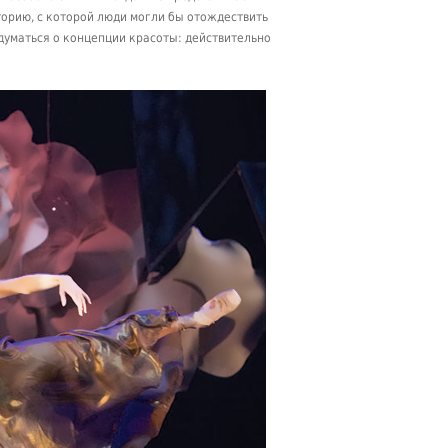
сторию, с которой люди могли бы отождествить
адуматься о концепции красоты: действительно