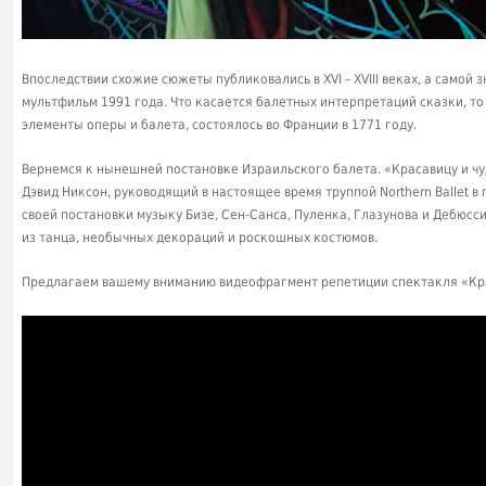
Впоследствии схожие сюжеты публиковались в XVI – XVIII веках, а самой
мультфильм 1991 года. Что касается балетных интерпретаций сказки, то
элементы оперы и балета, состоялось во Франции в 1771 году.
Вернемся к нынешней постановке Израильского балета. «Красавицу и ч
Дэвид Никсон, руководящий в настоящее время труппой Northern Ballet в 
своей постановки музыку Бизе, Сен-Санса, Пуленка, Глазунова и Дебюсс
из танца, необычных декораций и роскошных костюмов.
Предлагаем вашему вниманию видеофрагмент репетиции спектакля «Кра