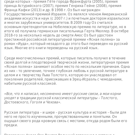
среди которых – премия Гёте города Франкфурта (2005), премия
принца Астурийского (2007), премия Генриха Гейне (2008), премия
Франца Кафки (2013) и др. В 1998 г. Оз был награжден
Государственной премией Израиля. Оз являлся членом Американской
академии искусств и наук (с 2007 г.) и почетным доктором израильских
и многих зарубежных университетов. В 2009 году Оз считался
основным претендентом на Нобелевскую премию по литературе, но в
итоге её получила германская писательница Герта Мюллер. В октябре
2018-го за несколько недель до смерти Амос Оз был удостоен
престижной российской литературной премии «Ясная поляна» за
роман «Иуда», который незадолго до этого был переведен на русский
язык. Многие его книги переведены на русский язык.
Среди многочисленных премий, которые писатель получил в течение
своей долгой и плодотворной творческой жизни, литературная премия
«Ясная поляна» занимает особое место по нескольким причинам. Одна
из них – то увлечение, точнее глубокая любовь к русской литературе в
целом и к творчеству Льва Толстого, которую он унаследовал от
поколения родителей, приезжавших в Эрец-Исраэль с чемоданами,
набитыми русской классикой.
«Все, что я написал, несомненно имеет русские связи, а мои корни
уходят в традиции русской классической литературы – Толстого,
Достоевского, Гоголя и Чехова».
Русская литература – и шире – русская культура и история – были для
него не просто изученными, прочувствованными и понятыми. Он
ощущал своего рода кровную связь с местами, откуда родом были его
предки.