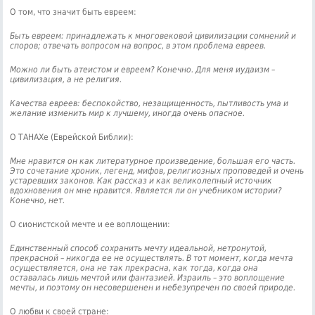
О том, что значит быть евреем:
Быть евреем: принадлежать к многовековой цивилизации сомнений и
споров; отвечать вопросом на вопрос, в этом проблема евреев.
Можно ли быть атеистом и евреем? Конечно. Для меня иудаизм –
цивилизация, а не религия.
Качества евреев: беспокойство, незащищенность, пытливость ума и
желание изменить мир к лучшему, иногда очень опасное.
О ТАНАХе (Еврейской Библии):
Мне нравится он как литературное произведение, большая его часть.
Это сочетание хроник, легенд, мифов, религиозных проповедей и очень
устаревших законов. Как рассказ и как великолепный источник
вдохновения он мне нравится. Является ли он учебником истории?
Конечно, нет.
О сионистской мечте и ее воплощении:
Единственный способ сохранить мечту идеальной, нетронутой,
прекрасной – никогда ее не осуществлять. В тот момент, когда мечта
осуществляется, она не так прекрасна, как тогда, когда она
оставалась лишь мечтой или фантазией. Израиль – это воплощение
мечты, и поэтому он несовершенен и небезупречен по своей природе.
О любви к своей стране: