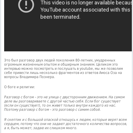
Это был разговор двух людей поколения 80-летних, умудренных
огромным жизненным опытом и обширным знанием. Целиком это
интервью можно посмотреть и послушать в youtube, мы же позволим
себе привести лишь несколько фрагментов из ответов Амоса Оза на
вопросы Владимира Познера.
О боге и религии:
Разговор с богом – это не улица с двусторонним движением. На самом
деле вы разговариваете с другой частью себя. Если бог существует
(если он существует), то он живет только внутри каждого из нас.
Поэтому разговор с богом – это разговор с самим собой.
Я скептик и с большой опаской отношусь к людям, которые верят всем
сердцем, потому что они не задают достаточного количества вопросов,
а я, быть может, задаю их слишком много.