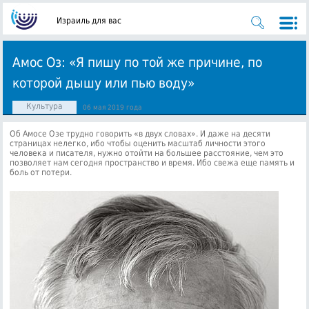
Израиль для вас
Амос Оз: «Я пишу по той же причине, по
которой дышу или пью воду»
Культура
06 мая 2019 года
Об Амосе Озе трудно говорить «в двух словах». И даже на десяти
страницах нелегко, ибо чтобы оценить масштаб личности этого
человека и писателя, нужно отойти на большее расстояние, чем это
позволяет нам сегодня пространство и время. Ибо свежа еще память и
боль от потери.