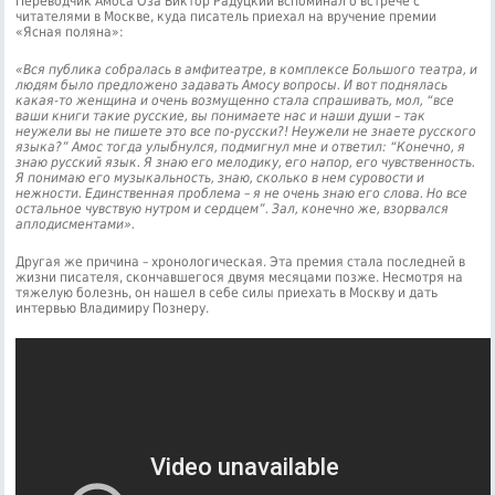
Переводчик Амоса Оза Виктор Радуцкий вспоминал о встрече с
читателями в Москве, куда писатель приехал на вручение премии
«Ясная поляна»:
«Вся публика собралась в амфитеатре, в комплексе Большого театра, и
людям было предложено задавать Амосу вопросы. И вот поднялась
какая-то женщина и очень возмущенно стала спрашивать, мол, “все
ваши книги такие русские, вы понимаете нас и наши души – так
неужели вы не пишете это все по-русски?! Неужели не знаете русского
языка?” Амос тогда улыбнулся, подмигнул мне и ответил: “Конечно, я
знаю русский язык. Я знаю его мелодику, его напор, его чувственность.
Я понимаю его музыкальность, знаю, сколько в нем суровости и
нежности. Единственная проблема – я не очень знаю его слова. Но все
остальное чувствую нутром и сердцем”. Зал, конечно же, взорвался
аплодисментами».
Другая же причина – хронологическая. Эта премия стала последней в
жизни писателя, скончавшегося двумя месяцами позже. Несмотря на
тяжелую болезнь, он нашел в себе силы приехать в Москву и дать
интервью Владимиру Познеру.