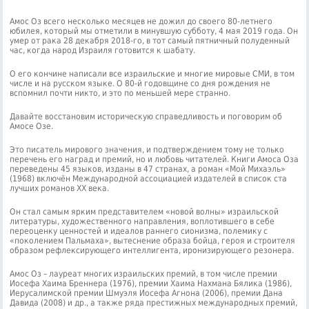
Амос Оз всего несколько месяцев не дожил до своего 80-летнего
юбилея, который мы отметили в минувшую субботу, 4 мая 2019 года. Он
умер от рака 28 декабря 2018-го, в тот самый пятничный полуденный
час, когда народ Израиля готовится к шабату.
О его кончине написали все израильские и многие мировые СМИ, в том
числе и на русском языке. О 80-й годовщине со дня рождения не
вспомнил почти никто, и это по меньшей мере странно.
Давайте восстановим историческую справедливость и поговорим об
Амосе Озе.
Это писатель мирового значения, и подтверждением тому не только
перечень его наград и премий, но и любовь читателей. Книги Амоса Оза
переведены 45 языков, изданы в 47 странах, а роман «Мой Михаэль»
(1968) включён Международной ассоциацией издателей в список ста
лучших романов XX века.
Он стал самым ярким представителем «новой волны» израильской
литературы, художественного направления, воплотившего в себе
переоценку ценностей и идеалов раннего сионизма, полемику с
«поколением Пальмаха», вытеснение образа бойца, героя и строителя
образом рефлексирующего интеллигента, иронизирующего резонера.
Амос Оз – лауреат многих израильских премий, в том числе премии
Иосефа Хаима Бреннера (1976), премии Хаима Нахмана Бялика (1986),
Иерусалимской премии Шмуэля Иосефа Агнона (2006), премии Дана
Давида (2008) и др., а также ряда престижных международных премий,