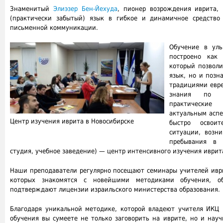
Знаменитый
Элиэзер Бен-Йехуда
, пионер возрождения иврита, 
(практически забытый) язык в гибкое и динамичное средство
письменной коммуникации.
Обучение в уль
построено как 
который позволи
язык, но и позн
традициями евре
знания по 
практически
актуальным аспе
Центр изучения иврита в Новосибирске
быстро освои
ситуации, возн
пребывания в Изр
студия, учебное заведение) — центр интенсивного изучения иврит
Наши преподаватели регулярно посещают семинары учителей иври
которых знакомятся с новейшими методиками обучения, о
подтверждают лицензии израильского министерства образования.
Благодаря уникальной методике, которой владеют учителя ИКЦ 
обучения вы сумеете не только заговорить на иврите, но и науч